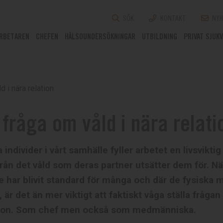
SÖK
KONTAKT
NYH
RBETAREN
CHEFEN
HÄLSOUNDERSÖKNINGAR
UTBILDNING
PRIVAT SJUK
d i nära relation
fråga om våld i nära relati
individer i vårt samhälle fyller arbetet en livsviktig
från det våld som deras partner utsätter dem för. Nä
 har blivit standard för många och där de fysiska 
, är det än mer viktigt att faktiskt våga ställa frågan
tion. Som chef men också som medmänniska.