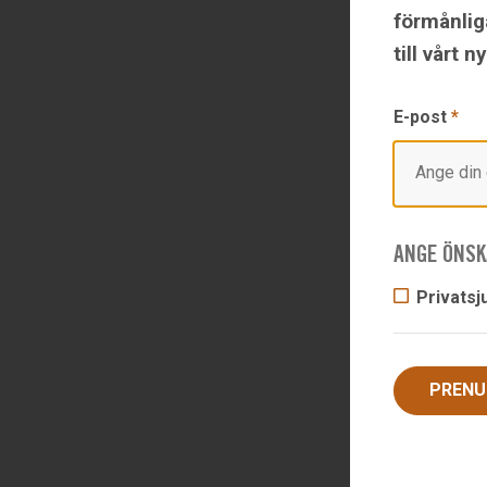
förmånlig
till vårt 
KONTA
E-post
*
RELATERAT
ANGE ÖNSK
Privatsj
PRENU