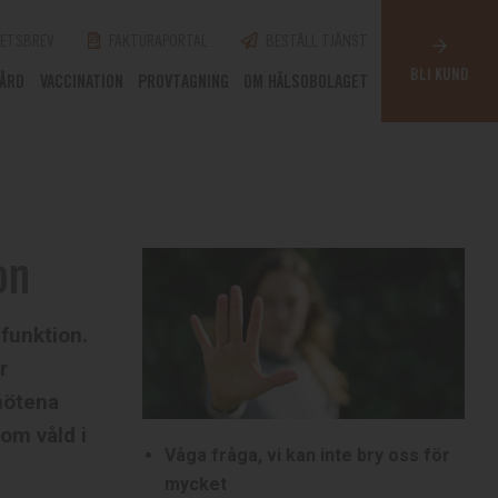
ETSBREV
FAKTURAPORTAL
BESTÄLL TJÄNST
BLI KUND
VÅRD
VACCINATION
PROVTAGNING
OM HÄLSOBOLAGET
on
 funktion.
r
mötena
 om våld i
Våga fråga, vi kan inte bry oss för
mycket