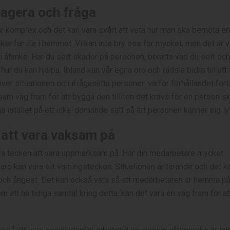
agera och fråga
är komplex och det kan vara svårt att veta hur man ska bemöta 
r far illa i hemmet. Vi kan inte bry oss för mycket, men det är vi
 åtanke. Har du sett skador på personen, berätta vad du sett och 
 hur du kan hjälpa. Ibland kan vår egna oro och rädsla bidra till att v
ver situationen och ifrågasätta personen varför förhållandet forts
sam väg fram för att bygga den tilliten det krävs för en person 
ga istället på ett icke-dömande sätt så att personen känner sig l
att vara vaksam på
era tecken att vara uppmärksam på. Har din medarbetare mycket
aro kan vara ett varningstecken. Situationen är tärande och det kan
ch ångest. Det kan också vara så att medarbetaren är hemma på
 att ha tidiga samtal kring detta, kan det vara en väg fram för at