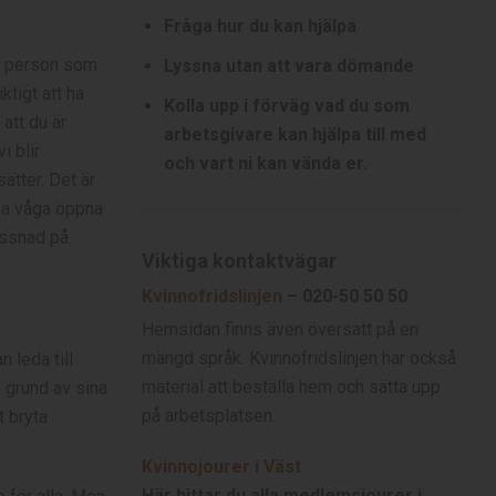
Fråga hur du kan hjälpa
en person som
Lyssna utan att vara dömande
ktigt att ha
Kolla upp i förväg vad du som
att du är
arbetsgivare kan hjälpa till med
i blir
och vart ni kan vända er.
ätter. Det är
ska våga öppna
yssnad på.
Viktiga kontaktvägar
Kvinnofridslinjen
– 020-50 50 50
Hemsidan finns även översatt på en
mängd språk. Kvinnofridslinjen har också
 leda till
material att beställa hem och sätta upp
 grund av sina
på arbetsplatsen.
t bryta
Kvinnojourer i Väst
Här hittar du alla medlemsjourer i