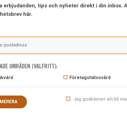
a erbjudanden, tips och nyheter direkt i din inbox. 
nyhetsbrev här.
KTA OSS
 INNEHÅLL
Förebygg psykisk ohälsa på din arbetspla
ADE OMRÅDEN (VALFRITT):
Sjukskrivningarna för psykisk ohälsa har ökat.
ukvård
Företagshälsovård
Hälsobolagets team utgör gärna det expertstöd 
som arbetsgivare kan ha nytta av för att skapa rikt
vid psykisk ohälsa på arbetet. För att förebygga, 
Jag godkänner att bli ma
och åtgärda ohälsan.
MERERA
Psykisk ohälsa