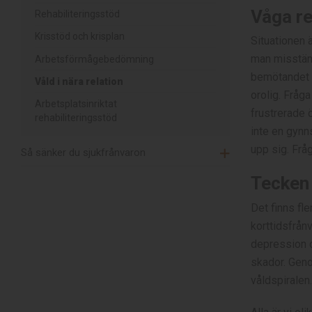
Våga re
Rehabiliteringsstöd
Krisstöd och krisplan
Situationen 
man misstänke
Arbetsförmågebedömning
bemötandet i
Våld i nära relation
orolig. Fråga
Arbetsplatsinriktat
frustrerade ö
rehabiliteringsstöd
inte en gynn
upp sig. Frå
Så sänker du sjukfrånvaron
Tecken 
Det finns fl
korttidsfrånv
depression o
skador. Genom
våldspiralen.