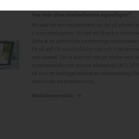
Hur mår dina medarbetare egentligen?
Att veta hur ens medarbetare har det på arbetet är
o som arbetsgivare. Ett sätt att få en bra överblic
detta är att genomföra kontinuerliga medarbetaren
På så sätt får ni koll på både risk och friskfaktorer
verksamhet. Det är även ett sätt att arbeta med si
organisatoriska och sociala arbetsmiljö (AFS 201
så som att kartlägga kränkande särbehandling ell
ohälsosam arbetsbelastning.
Medarbetarenkät