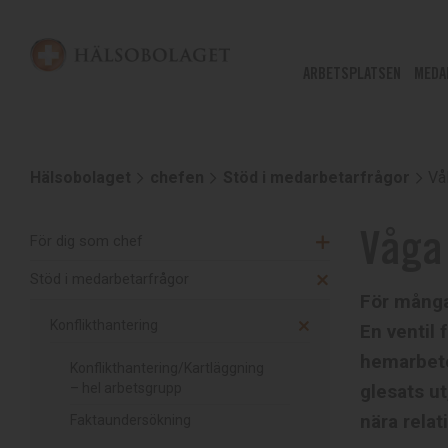
ARBETSPLATSEN
MEDA
Hälsobolaget
chefen
Stöd i medarbetarfrågor
Vål
Våga 
För dig som chef
Stöd i medarbetarfrågor
För många 
Konflikthantering
En ventil 
hemarbete
Konflikthantering/Kartläggning
glesats ut
– hel arbetsgrupp
nära rela
Faktaundersökning