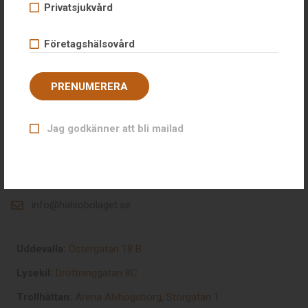
Privatsjukvård
Hälsobolaget erbjuder företagshälsovård och privatsjukvård på
Företagshälsovård
ett och samma ställe. Hälsobolaget i Uddevalla driver sedan
1998 konsultverksamhet inom hälsa, arbetsmiljö och
rehabilitering.
PRENUMERERA
KONTAKTUPPGIFTER
Jag godkänner att bli mailad
0771-35 43 30
Östergatan 18 B,
451 30 Uddevalla
info@halsobolaget.se
Uddevalla:
Östergatan 18 B
Lysekil:
Drottninggatan 8C
Trollhättan:
Arena Älvhögsborg, Storgatan 1