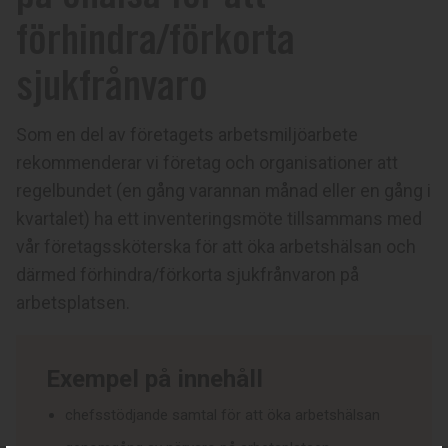
förhindra/förkorta
sjukfrånvaro
Som en del av företagets arbetsmiljöarbete
rekommenderar vi företag och organisationer att
regelbundet (en gång varannan månad eller en gång i
kvartalet) ha ett inventeringsmöte tillsammans med
vår företagssköterska för att öka arbetshälsan och
därmed förhindra/förkorta sjukfrånvaron på
arbetsplatsen.
Exempel på innehåll
chefsstödjande samtal för att öka arbetshälsan