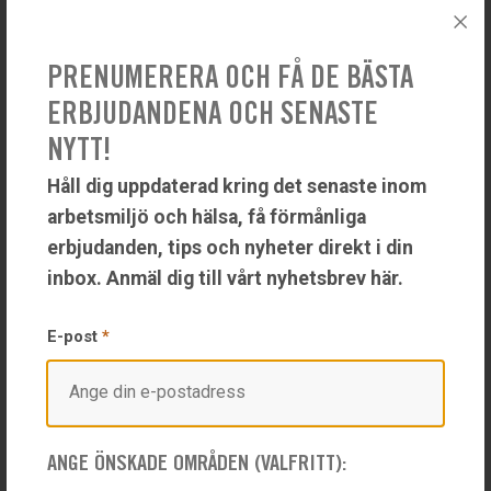
genomgång av närvaro på arbetsplatsen
planera för åtgärder vid signaler på ohälsa hos
personalen
PRENUMERERA OCH FÅ DE BÄSTA
vid sjukskrivningar: finna former för en aktiv
ERBJUDANDENA OCH SENASTE
sjukskrivning
NYTT!
sprida kunskap om de “mjuka” frågorna på
Håll dig uppdaterad kring det senaste inom
arbetsplatsen
arbetsmiljö och hälsa, få förmånliga
erbjudanden, tips och nyheter direkt i din
inbox. Anmäl dig till vårt nyhetsbrev här.
E-post
*
ANGE ÖNSKADE OMRÅDEN (VALFRITT):