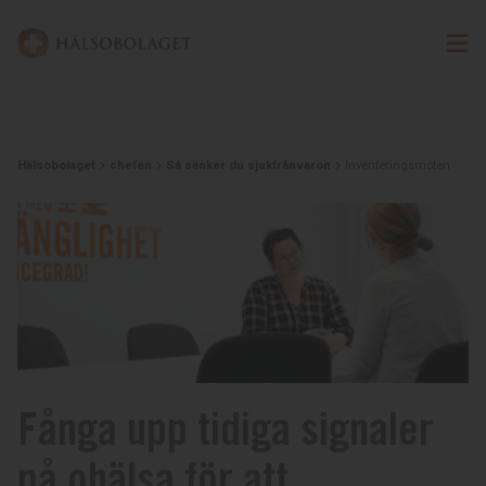
Hälsobolaget
chefen
Så sänker du sjukfrånvaron
Inventeringsmöten
Fånga upp tidiga signaler
på ohälsa för att