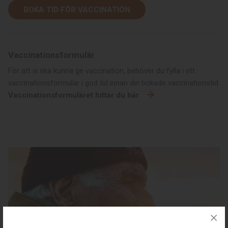
BOKA TID FÖR VACCINATION
Vaccinationsformulär
För att vi ska kunna ge vaccination, behöver du fylla i ett
vaccinationsformulär i god tid innan din bokade vaccinationstid.
Vaccinationsformuläret hittar du här
00:00
00:17