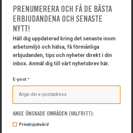
PRENUMERERA OCH FÅ DE BÄSTA
ERBJUDANDENA OCH SENASTE
NYTT!
Håll dig uppdaterad kring det senaste inom
Folkhälsomyndighetens
arbetsmiljö och hälsa, få förmånliga
rekommendation
erbjudanden, tips och nyheter direkt i din
inbox. Anmäl dig till vårt nyhetsbrev här.
Folkhälsomyndigheten rekommenderar vaccination mot
pneumokocker för personer som är över 65 år eller löper ökad
risk för allvarlig pneumokocksjukdom på grund av till exempel
E-post
*
kronisk sjukdom (t ex hjärtsjukdom, lungsjukdom, KOL, svår
astma, diabetes), nedsatt immunförsvar pga sjukdom,
behandling eller rökning.
ANGE ÖNSKADE OMRÅDEN (VALFRITT):
Läs mer på Folkhälsomyndighetens hemsida
Privatsjukvård