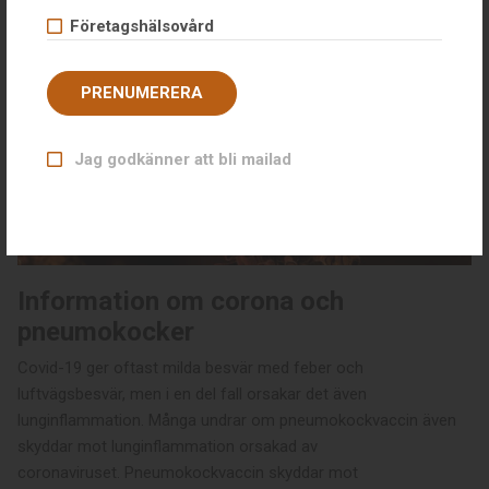
Företagshälsovård
PRENUMERERA
Jag godkänner att bli mailad
Information om corona och
pneumokocker
Covid-19 ger oftast milda besvär med feber och
luftvägsbesvär, men i en del fall orsakar det även
lunginflammation. Många undrar om pneumokockvaccin även
skyddar mot lunginflammation orsakad av
coronaviruset. Pneumokockvaccin skyddar mot