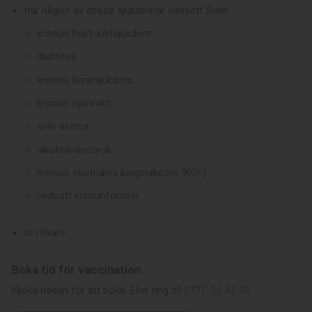
har någon av dessa sjukdomar oavsett ålder:
kronisk hjärt-kärlsjukdom
diabetes
kronisk leversjukdom
kronisk njursvikt
svår astma
alkoholmissbruk
kronisk obstruktiv lungsjukdom (KOL)
nedsatt immunförsvar
är rökare
Videospelare
Boka tid för vaccination
Klicka nedan för att boka. Eller ring till
0771-35 43 30
.