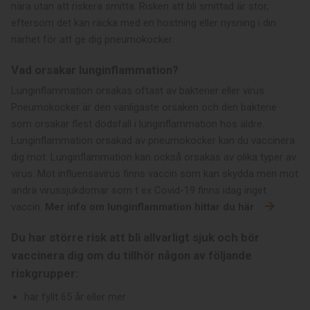
nära utan att riskera smitta. Risken att bli smittad är stor,
eftersom det kan räcka med en hostning eller nysning i din
närhet för att ge dig pneumokocker.
Vad orsakar lunginflammation?
Lunginflammation orsakas oftast av bakterier eller virus.
Pneumokocker är den vanligaste orsaken och den bakterie
som orsakar flest dödsfall i lunginflammation hos äldre.
Lunginflammation orsakad av pneumokocker kan du vaccinera
dig mot. Lunginflammation kan också orsakas av olika typer av
virus. Mot influensavirus finns vaccin som kan skydda men mot
andra virussjukdomar som t ex Covid-19 finns idag inget
vaccin.
Mer info om lunginflammation hittar du här
Du har större risk att bli allvarligt sjuk och bör
vaccinera dig om du tillhör någon av följande
riskgrupper:
har fyllt 65 år eller mer