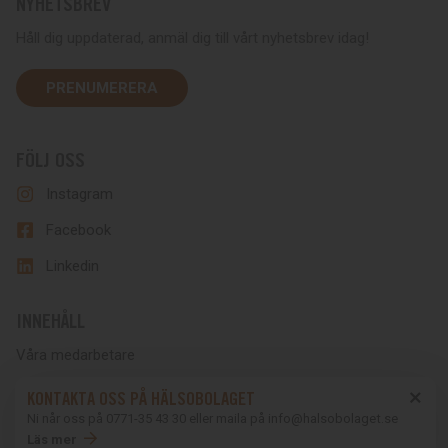
NYHETSBREV
Håll dig uppdaterad, anmäl dig till vårt nyhetsbrev idag!
PRENUMERERA
FÖLJ OSS
Instagram
Facebook
Linkedin
INNEHÅLL
Våra medarbetare
Företagshälsa – så funkar det
KONTAKTA OSS PÅ HÄLSOBOLAGET
Ni når oss på 0771-35 43 30 eller maila på info@halsobolaget.se
Vaccinationsmottagning
Läs mer