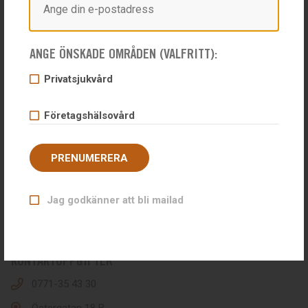
ANGE ÖNSKADE OMRÅDEN (VALFRITT):
Privatsjukvård
Företagshälsovård
PRENUMERERA
Hälsobolaget erbjuder företagshälsovård och privatsjukvård på
ett och samma ställe. Hälsobolaget i Uddevalla driver sedan
Jag godkänner att bli mailad
1998 konsultverksamhet inom hälsa, arbetsmiljö och
rehabilitering.
KONTAKTUPPGIFTER
0771-35 43 30
Östergatan 18 B,