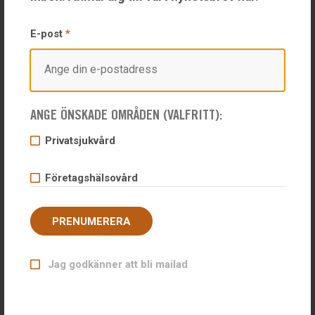
När ska kontrollen genomföras?
E-post
*
Hur ofta ska kontrollen genomföras?
Hur går kontrollen till?
ANGE ÖNSKADE OMRÅDEN (VALFRITT):
Privatsjukvård
Företagshälsovård
PRENUMERERA
Jag godkänner att bli mailad
Hälsobolaget erbjuder företagshälsovård och privatsjukvård på
ett och samma ställe. Hälsobolaget i Uddevalla driver sedan