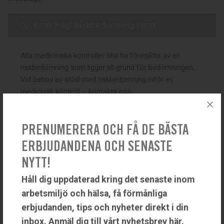
Kom ihåg! Riskbedömning först
Alla medicinska kontroller ska ha föregåtts av en
riskbedömning som ligger till grund för bedömningen.
Vid behov av stöd med riskbedömning inför ev.
medicinsk kontroll – kontakta oss.
Beställ telefonkonsultation med
arbetsmiljöingenjör
PRENUMERERA OCH FÅ DE BÄSTA
ERBJUDANDENA OCH SENASTE
NYTT!
Håll dig uppdaterad kring det senaste inom
BESTÄLL MEDICINSK KONTROLL
arbetsmiljö och hälsa, få förmånliga
erbjudanden, tips och nyheter direkt i din
Flödesschema för telefonkonsultation
inbox. Anmäl dig till vårt nyhetsbrev här.