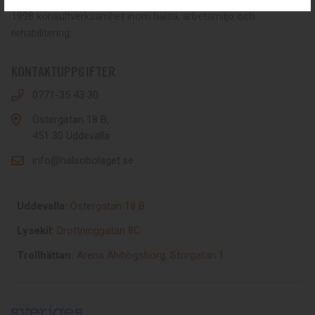
1998 konsultverksamhet inom hälsa, arbetsmiljö och
rehabilitering.
KONTAKTUPPGIFTER
0771-35 43 30
Östergatan 18 B,
451 30 Uddevalla
info@halsobolaget.se
Uddevalla:
Östergatan 18 B
Lysekil:
Drottninggatan 8C
Trollhättan:
Arena Älvhögsborg, Storgatan 1