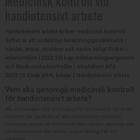
Medicinsk kontroll vid
handintensivt arbete
Handintensivt arbete kräver medicinsk kontroll.
S
yftet är att undanröja belastningsproblematik i
händer, armar, skuldror och nacke enligt Risker i
arbetsmiljön (2023:10) kap. 6 Belastningsergonomi
och Medicinska kontroller i arbetslivet AFS
2023:15 3 kap §4-6, bilaga 2 Handintensivt arbete.
Vem ska genomgå medicinsk kontroll
för handintensivt arbete?
Alla arbetstagare med arbetsuppgifter som belastar handleden
i moment där handleden är aktiv i kombination med kraft,
exempelvis genom att ett föremål hålls i handen samtidigt som
handleden roteras eller vinklas i någon riktning från sitt
medelläge.