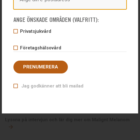
Läs artikeln
ANGE ÖNSKADE OMRÅDEN (VALFRITT):
Våren 2014, Näringslivet mitt i Bohuslän
Privatsjukvård
”Hälsobolaget växer och tar ny mark”
Företagshälsovård
Läs artikeln
PRENUMERERA
2013-05-13, P4 Göteborg
”Därför fortsätter elakartad
Jag godkänner att bli mailad
hudcancer”
Hälsobolagets egen hudläkare Eva Kvarnå berättar för P4 om
Malignt Melanom.
Lyssna på intervjun och lär dig mer om Malignt Melanom