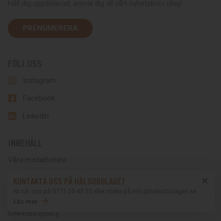
Håll dig uppdaterad, anmäl dig till vårt nyhetsbrev idag!
PRENUMERERA
FÖLJ OSS
Instagram
Facebook
Linkedin
INNEHÅLL
Våra medarbetare
Företagshälsa – så funkar det
KONTAKTA OSS PÅ HÄLSOBOLAGET
Ni når oss på 0771-35 43 30 eller maila på info@halsobolaget.se
Vaccinationsmottagning
Läs mer
Sekretesspolicy