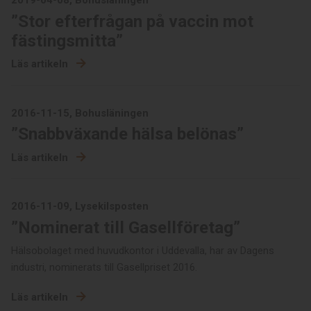
2019-04-08, Bohusläningen
”Stor efterfrågan på vaccin mot
fästingsmitta”
Läs artikeln
2016-11-15, Bohusläningen
”Snabbväxande hälsa belönas”
Läs artikeln
2016-11-09, Lysekilsposten
”Nominerat till Gasellföretag”
Hälsobolaget med huvudkontor i Uddevalla, har av Dagens
industri, nominerats till Gasellpriset 2016.
Läs artikeln