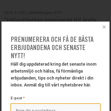
2016-11-09, Lokaltidningen STO
”Hälsoföretag nominerat till årets
Gasellföretag”
Läs artikeln
PRENUMERERA OCH FÅ DE BÄSTA
ERBJUDANDENA OCH SENASTE
2014-05-14, Lysekilsposten
NYTT!
”Västkusten har fler fall av hudcancer
Håll dig uppdaterad kring det senaste inom
än övriga Sverige”
arbetsmiljö och hälsa, få förmånliga
Läs artikeln
erbjudanden, tips och nyheter direkt i din
inbox. Anmäl dig till vårt nyhetsbrev här.
2015-04-13, Lysekilsposten
E-post
*
”De anställda i Lysekils kommun ska
få en bättre arbetsmiljö”