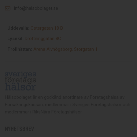
info@halsobolaget.se
Uddevalla:
Östergatan 18 B
Lysekil:
Drottninggatan 8C
Trollhättan:
Arena Älvhögsborg, Storgatan 1
Hälsobolaget är en godkänd anordnare av Företagshälsa av
Försäkringskassan, medlemmar i Sveriges Företagshälsor och
medlemmar i RiksNära Företagshälsor.
NYHETSBREV