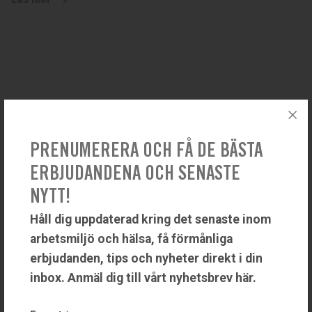
PRENUMERERA OCH FÅ DE BÄSTA
ERBJUDANDENA OCH SENASTE
NYTT!
Håll dig uppdaterad kring det senaste inom
Hälsobolaget erbjuder företagshälsovård och privatsjukvård på
arbetsmiljö och hälsa, få förmånliga
ett och samma ställe. Hälsobolaget i Uddevalla driver sedan
erbjudanden, tips och nyheter direkt i din
1998 konsultverksamhet inom hälsa, arbetsmiljö och
inbox. Anmäl dig till vårt nyhetsbrev här.
rehabilitering.