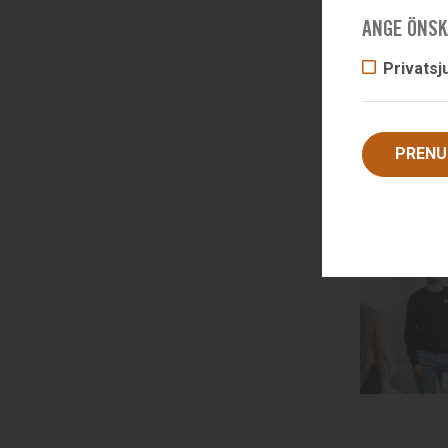
ANGE ÖNSK
Privatsj
PRENU