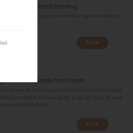
ng: Sömn och återhämtning
m kan vara första steget mot att känna dig mer utvilad och
BOKA
ilad
rågan
ng: Hälsofrämjande kostvanor
om kan vara ett första steg till motivation och ökad kunskap
 Det kan även vara en föreläsning där du ser att du har en sund
 med och vill bibehålla.
BOKA
n