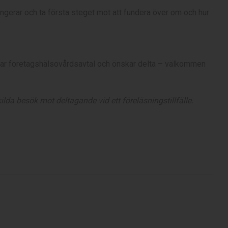
ungerar och ta första steget mot att fundera över om och hur
j har företagshälsovårdsavtal och önskar delta – välkommen
lda besök mot deltagande vid ett föreläsningstillfälle.