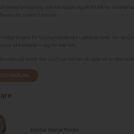
ll denna föreläsning som kan hjälpa dig att förstå hur smärtan f
påverka din smärta framöver.
h enligt timpris för företagssköterska i gällande avtal. Om du e
resse så kontaktar vi dig för mer info.
e redan på besök hos oss? I så fall kan du byta ett av dina enski
SSEANMÄLAN
sare
Emma-Maria Norén