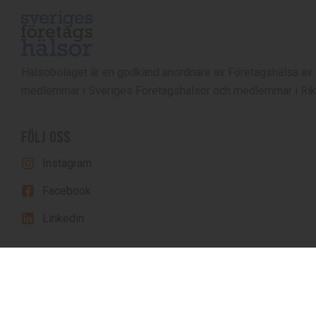
Hälsobolaget är en godkänd anordnare av Företagshälsa av
medlemmar i Sveriges Företagshälsor och medlemmar i Rik
FÖLJ OSS
Instagram
Facebook
Linkedin