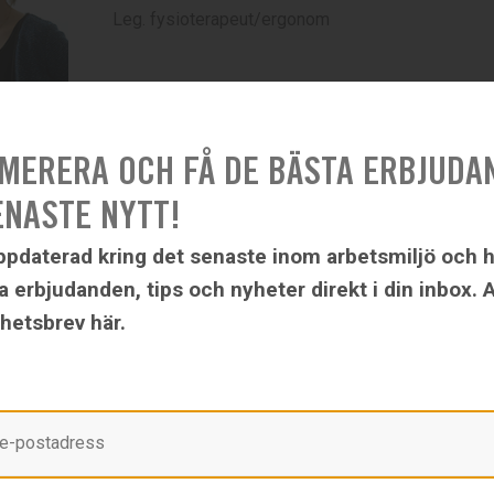
Leg. fysioterapeut/ergonom
 anledning av Covid-19
MERERA OCH FÅ DE BÄSTA ERBJUDA
ENASTE NYTT!
ning av rådande läge gäller max 8 deltagare. Vi säkerställer att v
 och håller avstånd.
uppdaterad kring det senaste inom arbetsmiljö och h
a erbjudanden, tips och nyheter direkt i din inbox. 
 platserna är begränsade är det först till kvarn som gäller.
nyhetsbrev här.
örsta steget-föreläsningar