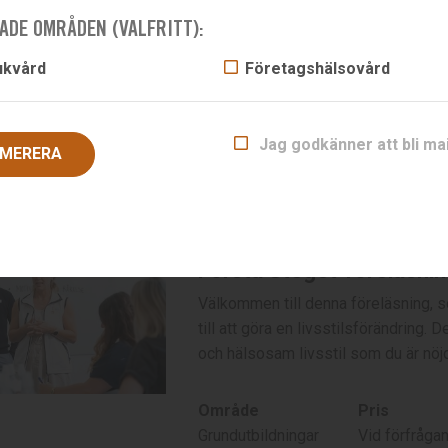
Första Steget-föreläsni
ADE OMRÅDEN (VALFRITT):
Välkommen till denna föreläsning so
ukvård
Företagshälsovård
återhämtad.
Område
Pris
Jag godkänner att bli ma
MERERA
Grundutbildningar
Pris vid förf
Första Steget-föreläsni
Välkommen till denna föreläsning, s
till att göra en livsstilsförändring.
och hälsosam livsstil som du är nöjd
Område
Pris
Grundutbildningar
Vid förfråga