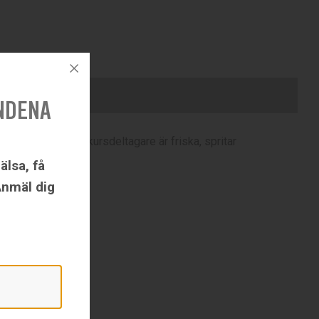
NDENA
i själva och våra kursdeltagare är friska, spritar
älsa, få
Anmäl dig