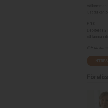
Välkommen ti
just du kan 
Pris:
Debiteras 2 
att lämna int
Går du kansk
INTRE
Förelä