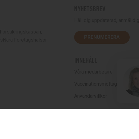
NYHETSBREV
Håll dig uppdaterad, anmäl dig 
 Försäkringskassan,
PRENUMERERA
sNära Företagshälsor.
INNEHÅLL
Våra medarbetare
Vaccinationsmottagning
Användarvillkor