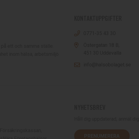
KONTAKTUPPGIFTER
0771-35 43 30
Östergatan 18 B,
 på ett och samma ställe.
451 30 Uddevalla
het inom hälsa, arbetsmiljö
info@halsobolaget.se
NYHETSBREV
Håll dig uppdaterad, anmäl dig 
 Försäkringskassan,
PRENUMERERA
sNära Företagshälsor.