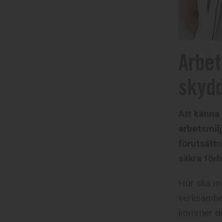
Arbet
skyd
Att känna 
arbetsmilj
förutsätt
säkra för
Hur ska ma
verksamhe
kommer du 