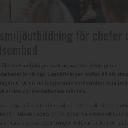
smiljöutbildning för chefer
dsombud
till arbetsmiljölagen och ansvarsfördelningen i
öarbetet är viktigt. Lagstiftningen syftar till att ska
ningarna för en väl fungerande verksamhet som bed
hållanden där medarbetare mår bra.
n då göra för att arbetsmiljöarbete skall bli en naturli
ten? I Hälsobolagets grundläggande arbetsmiljöutbil
att lära dig om lagstiftningen och hur du kan omsätt