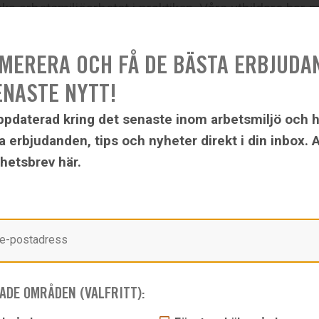
ka arbetsmiljöarbetet i praktiken. Våra utbildare har 
 av arbetsmiljöarbete från olika branscher.
MERERA OCH FÅ DE BÄSTA ERBJUDA
ENASTE NYTT!
 om utbildningen:
uppdaterad kring det senaste inom arbetsmiljö och h
a erbjudanden, tips och nyheter direkt i din inbox. 
nyhetsbrev här.
ningsinnehåll
s
ADE OMRÅDEN (VALFRITT):
gg