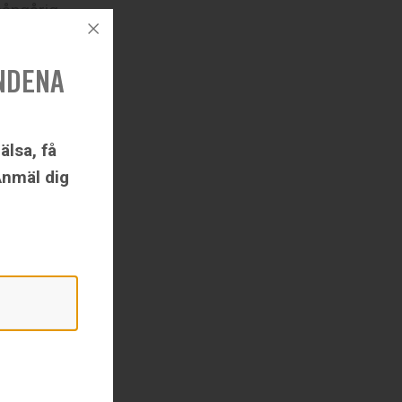
mångårig
NDENA
älsa, få
Anmäl dig