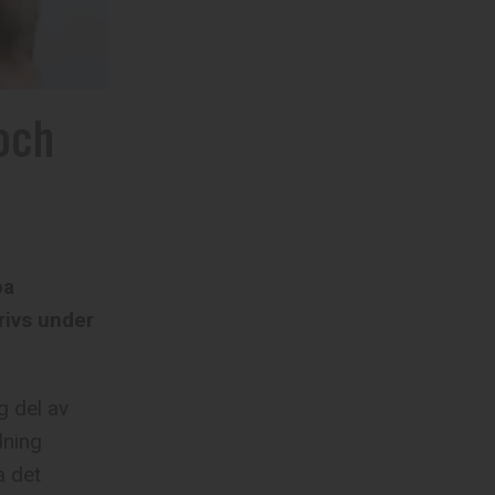
 och
pa
rivs under
g del av
dning
a det