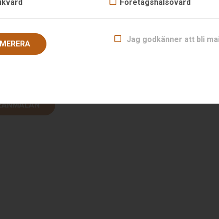
ukvård
Företagshälsovård
Jag godkänner att bli ma
MERERA
upp
EANMÄLAN